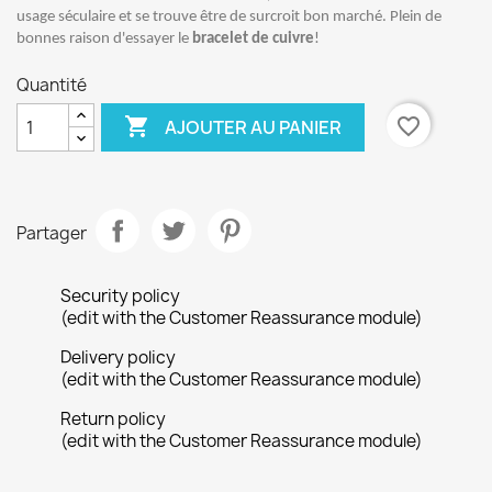
usage séculaire et se trouve être de surcroit bon marché. Plein de
bonnes raison d'essayer le
bracelet de cuivre
!
Quantité

favorite_border
AJOUTER AU PANIER
Partager
Security policy
(edit with the Customer Reassurance module)
Delivery policy
(edit with the Customer Reassurance module)
Return policy
(edit with the Customer Reassurance module)