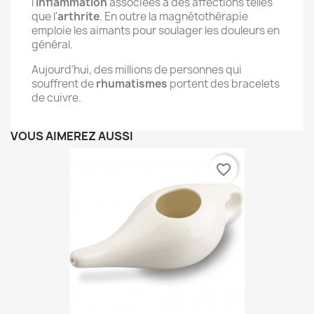
l'
inflammation
associées à des affections telles
que l'
arthrite
. En outre la magnétothérapie
emploie les aimants pour soulager les douleurs en
général.
Aujourd’hui, des millions de personnes qui
souffrent de
rhumatismes
portent des bracelets
de cuivre.
VOUS AIMEREZ AUSSI
favorite_border