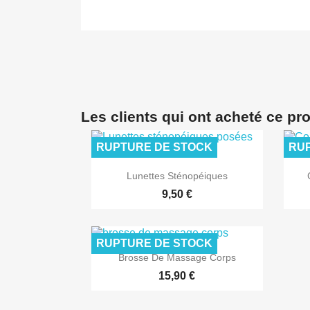
Les clients qui ont acheté ce pr
RUPTURE DE STOCK
RUP

Aperçu rapide
Lunettes Sténopéiques
9,50 €
RUPTURE DE STOCK

Aperçu rapide
Brosse De Massage Corps
15,90 €