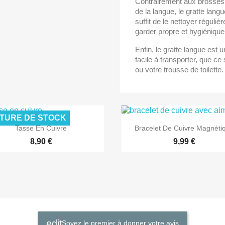
Contrairement aux brosses 
de la langue, le gratte langue
suffit de le nettoyer réguli
garder propre et hygiénique
Enfin, le gratte langue est u
facile à transporter, que ce
ou votre trousse de toilette.
TURE DE STOCK


Aperçu rapide
Aperçu rapide
Tasse En Cuivre
Bracelet De Cuivre Magnéti
8,90 €
9,99 €
Soyez le premier à donner votre avis