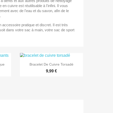
à dents et aux autres produits de nettoyage
 en cuivre est réutilisable à l'infini. Il vous
èrement avec de l'eau et du savon, afin de le
.
n accessoire pratique et discret. Il est très
 soit dans votre sac à main, votre sac de sport

Aperçu rapide
que
Bracelet De Cuivre Torsadé
9,99 €