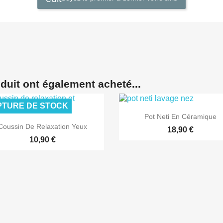
oduit ont également acheté...
TURE DE STOCK

Aperçu rapide
Pot Neti En Céramique

Aperçu rapide
Coussin De Relaxation Yeux
18,90 €
10,90 €