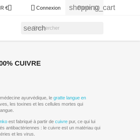
shopping_cart


Panier
(0)
R €
Connexion
search
00% CUIVRE
 médecine ayurvédique, le
gratte langue en
ves, les toxines et les cellules mortes qui
langue.
inko
est fabriqué à partir de
cuivre
pur, ce qui lui
s antibactériennes : le cuivre est un matériau qui
éries et les virus.