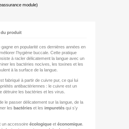
Reassurance module)
 du produit
e
gagne en popularité ces dernières années en
méliorer l'hygiène buccale. Cette pratique
siste à racler délicatement la langue avec un
iner les bactéries nocives, les toxines et les
ulent à la surface de la langue.
t fabriqué à partir de cuivre pur, ce qui lui
iétés antibactériennes : le cuivre est un
 détruire les bactéries et les virus.
t de le passer délicatement sur la langue, de la
iner les
bactéries
et les
impuretés
qui s'y
st un accessoire
écologique
et
économique
.