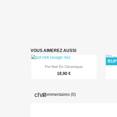
VOUS AIMEREZ AUSSI
RUP

Aperçu rapide
Pot Neti En Céramique
18,90 €
Commentaires (0)