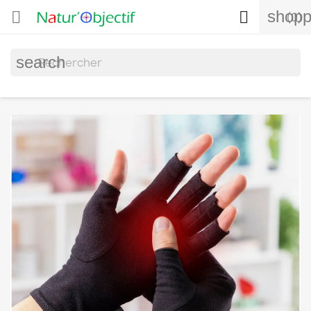
shopp


(0)
search